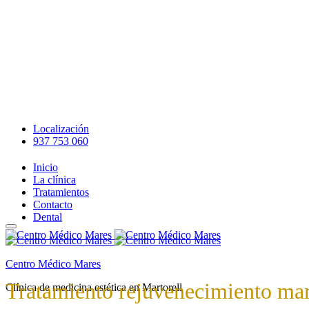
Localización
937 753 060
Inicio
La clínica
Tratamientos
Contacto
Dental
Centro Médico Mares
Tratamiento rejuvenecimiento man
Clínica de medicina estética en Martorell