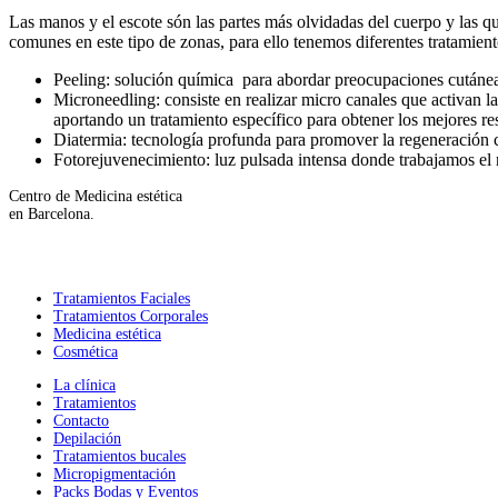
Las manos y el escote són las partes más olvidadas del cuerpo y las 
comunes en este tipo de zonas, para ello tenemos diferentes tratamient
Peeling: solución química para abordar preocupaciones cutáneas
Microneedling: consiste en realizar micro canales que activan l
aportando un tratamiento específico para obtener los mejores re
Diatermia: tecnología profunda para promover la regeneración cel
Fotorejuvenecimiento: luz pulsada intensa donde trabajamos el
Centro de Medicina estética
en Barcelona.
Tratamientos Faciales
Tratamientos Corporales
Medicina estética
Cosmética
La clínica
Tratamientos
Contacto
Depilación
Tratamientos bucales
Micropigmentación
Packs Bodas y Eventos